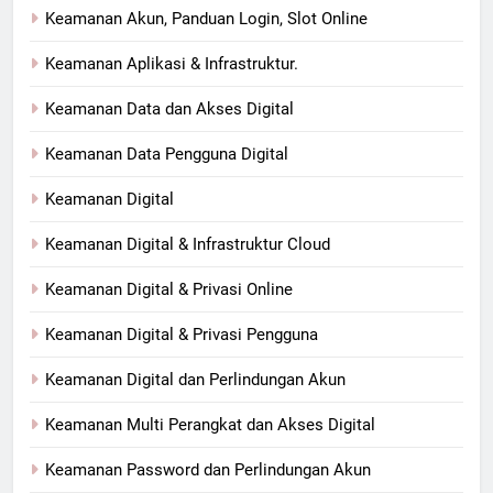
Keamanan Akun, Panduan Login, Slot Online
Keamanan Aplikasi & Infrastruktur.
Keamanan Data dan Akses Digital
Keamanan Data Pengguna Digital
Keamanan Digital
Keamanan Digital & Infrastruktur Cloud
Keamanan Digital & Privasi Online
Keamanan Digital & Privasi Pengguna
Keamanan Digital dan Perlindungan Akun
Keamanan Multi Perangkat dan Akses Digital
Keamanan Password dan Perlindungan Akun