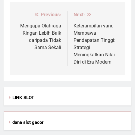
Previous:
Next:
Post
navigation
Mengapa Olahraga
Keterampilan yang
Ringan Lebih Baik
Membawa
daripada Tidak
Pendapatan Tinggi:
Sama Sekali
Strategi
Meningkatkan Nilai
Diri di Era Modern
LINK SLOT
dana slot gacor