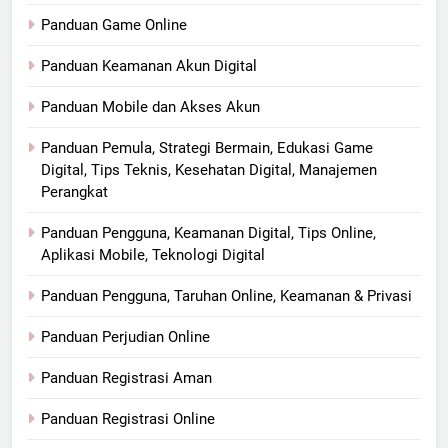
Panduan Game Online
Panduan Keamanan Akun Digital
Panduan Mobile dan Akses Akun
Panduan Pemula, Strategi Bermain, Edukasi Game
Digital, Tips Teknis, Kesehatan Digital, Manajemen
Perangkat
Panduan Pengguna, Keamanan Digital, Tips Online,
Aplikasi Mobile, Teknologi Digital
Panduan Pengguna, Taruhan Online, Keamanan & Privasi
Panduan Perjudian Online
Panduan Registrasi Aman
Panduan Registrasi Online