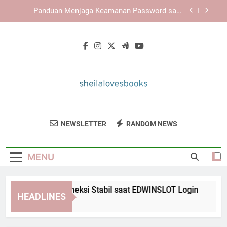
Skip
Panduan Login KAYA787 melalui iPhone secara
to
Praktis
content
Panduan Memeriksa Status Jaringan sebelum
Menggunakan KAYA787 Login
Cara Menjaga Koneksi Stabil saat EDWINSLOT
Login
Panduan Menjaga Keamanan Password saat
LEBAH4D Login
Panduan Login KAYA787 melalui iPhone secara
Praktis
Sheila Loves
Temukan Review Buku Menarik Dan
Panduan Memeriksa Status Jaringan sebelum
NEWSLETTER
RANDOM NEWS
Books
Menggunakan KAYA787 Login
Rekomendasi Bacaan Dari Sheila Loves
Books. Sumber Inspirasi Bagi Para Pecinta
MENU
Buku.
ara Menjaga Koneksi Stabil saat EDWINSLOT Login
Pand
HEADLINES
Weeks Ago
2 Wee