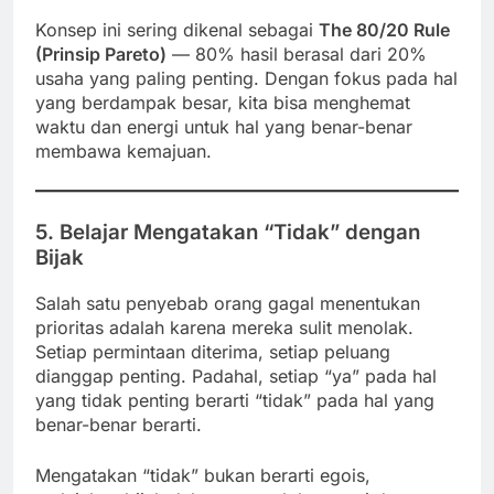
Konsep ini sering dikenal sebagai
The 80/20 Rule
(Prinsip Pareto)
— 80% hasil berasal dari 20%
usaha yang paling penting. Dengan fokus pada hal
yang berdampak besar, kita bisa menghemat
waktu dan energi untuk hal yang benar-benar
membawa kemajuan.
5. Belajar Mengatakan “Tidak” dengan
Bijak
Salah satu penyebab orang gagal menentukan
prioritas adalah karena mereka sulit menolak.
Setiap permintaan diterima, setiap peluang
dianggap penting. Padahal, setiap “ya” pada hal
yang tidak penting berarti “tidak” pada hal yang
benar-benar berarti.
Mengatakan “tidak” bukan berarti egois,