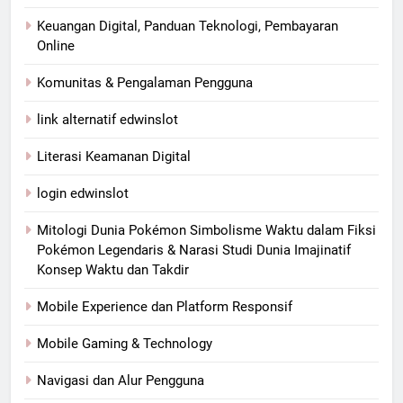
Keuangan Digital, Panduan Teknologi, Pembayaran
Online
Komunitas & Pengalaman Pengguna
link alternatif edwinslot
Literasi Keamanan Digital
login edwinslot
Mitologi Dunia Pokémon Simbolisme Waktu dalam Fiksi
Pokémon Legendaris & Narasi Studi Dunia Imajinatif
Konsep Waktu dan Takdir
Mobile Experience dan Platform Responsif
Mobile Gaming & Technology
Navigasi dan Alur Pengguna