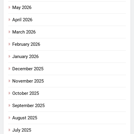
May 2026
April 2026
March 2026
February 2026
January 2026
December 2025
November 2025
October 2025
September 2025
August 2025
July 2025