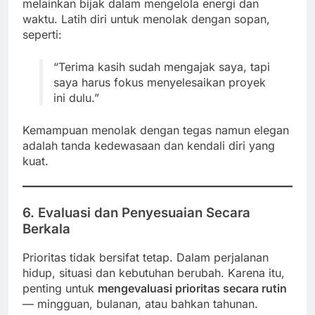
melainkan bijak dalam mengelola energi dan
waktu. Latih diri untuk menolak dengan sopan,
seperti:
“Terima kasih sudah mengajak saya, tapi
saya harus fokus menyelesaikan proyek
ini dulu.”
Kemampuan menolak dengan tegas namun elegan
adalah tanda kedewasaan dan kendali diri yang
kuat.
6. Evaluasi dan Penyesuaian Secara
Berkala
Prioritas tidak bersifat tetap. Dalam perjalanan
hidup, situasi dan kebutuhan berubah. Karena itu,
penting untuk
mengevaluasi prioritas secara rutin
— mingguan, bulanan, atau bahkan tahunan.