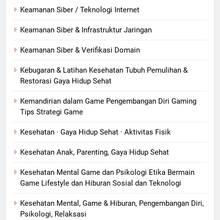
Keamanan Siber / Teknologi Internet
Keamanan Siber & Infrastruktur Jaringan
Keamanan Siber & Verifikasi Domain
Kebugaran & Latihan Kesehatan Tubuh Pemulihan &
Restorasi Gaya Hidup Sehat
Kemandirian dalam Game Pengembangan Diri Gaming
Tips Strategi Game
Kesehatan · Gaya Hidup Sehat · Aktivitas Fisik
Kesehatan Anak, Parenting, Gaya Hidup Sehat
Kesehatan Mental Game dan Psikologi Etika Bermain
Game Lifestyle dan Hiburan Sosial dan Teknologi
Kesehatan Mental, Game & Hiburan, Pengembangan Diri,
Psikologi, Relaksasi