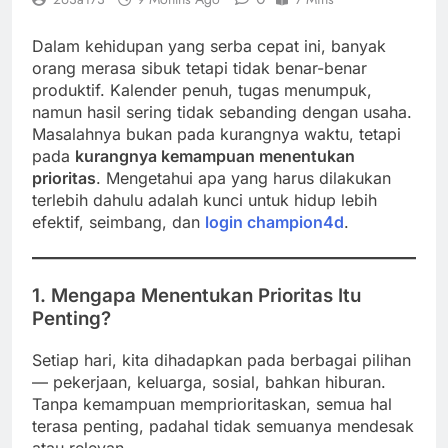
Dalam kehidupan yang serba cepat ini, banyak
orang merasa sibuk tetapi tidak benar-benar
produktif. Kalender penuh, tugas menumpuk,
namun hasil sering tidak sebanding dengan usaha.
Masalahnya bukan pada kurangnya waktu, tetapi
pada
kurangnya kemampuan menentukan
prioritas
. Mengetahui apa yang harus dilakukan
terlebih dahulu adalah kunci untuk hidup lebih
efektif, seimbang, dan
login champion4d
.
1. Mengapa Menentukan Prioritas Itu
Penting?
Setiap hari, kita dihadapkan pada berbagai pilihan
— pekerjaan, keluarga, sosial, bahkan hiburan.
Tanpa kemampuan memprioritaskan, semua hal
terasa penting, padahal tidak semuanya mendesak
atau relevan.