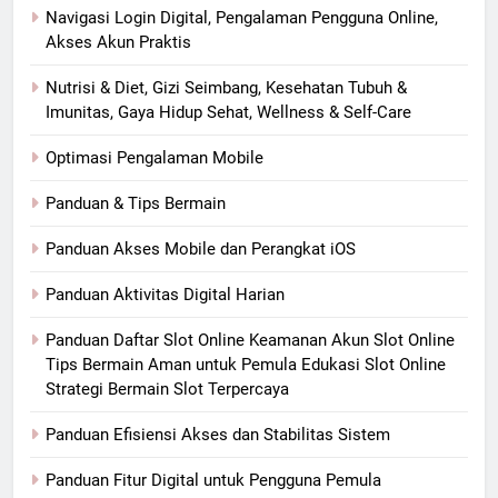
Navigasi Login Digital, Pengalaman Pengguna Online,
Akses Akun Praktis
Nutrisi & Diet, Gizi Seimbang, Kesehatan Tubuh &
Imunitas, Gaya Hidup Sehat, Wellness & Self-Care
Optimasi Pengalaman Mobile
Panduan & Tips Bermain
Panduan Akses Mobile dan Perangkat iOS
Panduan Aktivitas Digital Harian
Panduan Daftar Slot Online Keamanan Akun Slot Online
Tips Bermain Aman untuk Pemula Edukasi Slot Online
Strategi Bermain Slot Terpercaya
Panduan Efisiensi Akses dan Stabilitas Sistem
Panduan Fitur Digital untuk Pengguna Pemula