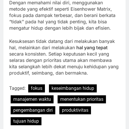
Dengan memahami nilai diri, menggunakan
metode yang efektif seperti Eisenhower Matrix,
fokus pada dampak terbesar, dan berani berkata
“tidak” pada hal yang tidak penting, kita bisa
mengatur hidup dengan lebih bijak dan efisien.
Kesuksesan tidak datang dari melakukan banyak
hal, melainkan dari melakukan
hal yang tepat
secara konsisten. Setiap keputusan kecil yang
selaras dengan prioritas utama akan membawa
kita selangkah lebih dekat menuju kehidupan yang
produktif, seimbang, dan bermakna.
Tagged:
fokus
keseimbangan hidup
manajemen waktu
menentukan prioritas
pengembangan diri
produktivitas
tujuan hidup