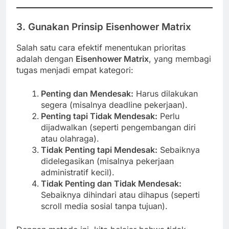
3. Gunakan Prinsip Eisenhower Matrix
Salah satu cara efektif menentukan prioritas
adalah dengan
Eisenhower Matrix
, yang membagi
tugas menjadi empat kategori:
Penting dan Mendesak:
Harus dilakukan
segera (misalnya deadline pekerjaan).
Penting tapi Tidak Mendesak:
Perlu
dijadwalkan (seperti pengembangan diri
atau olahraga).
Tidak Penting tapi Mendesak:
Sebaiknya
didelegasikan (misalnya pekerjaan
administratif kecil).
Tidak Penting dan Tidak Mendesak:
Sebaiknya dihindari atau dihapus (seperti
scroll media sosial tanpa tujuan).