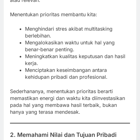
Menentukan prioritas membantu kita:
Menghindari stres akibat multitasking
berlebihan.
Mengalokasikan waktu untuk hal yang
benar-benar penting.
Meningkatkan kualitas keputusan dan hasil
kerja.
Menciptakan keseimbangan antara
kehidupan pribadi dan profesional.
Sederhananya, menentukan prioritas berarti
memastikan energi dan waktu kita diinvestasikan
pada hal yang membawa hasil terbaik, bukan
hanya yang terasa mendesak.
2. Memahami Nilai dan Tujuan Pribadi