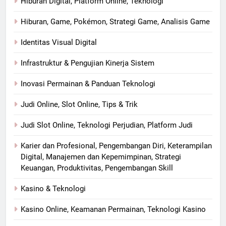
Hiburan Digital, Platform Online, Teknologi
Hiburan, Game, Pokémon, Strategi Game, Analisis Game
Identitas Visual Digital
Infrastruktur & Pengujian Kinerja Sistem
Inovasi Permainan & Panduan Teknologi
Judi Online, Slot Online, Tips & Trik
Judi Slot Online, Teknologi Perjudian, Platform Judi
Karier dan Profesional, Pengembangan Diri, Keterampilan
Digital, Manajemen dan Kepemimpinan, Strategi
Keuangan, Produktivitas, Pengembangan Skill
Kasino & Teknologi
Kasino Online, Keamanan Permainan, Teknologi Kasino