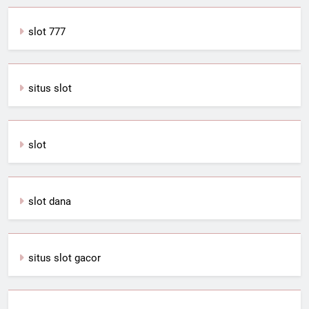
slot 777
situs slot
slot
slot dana
situs slot gacor