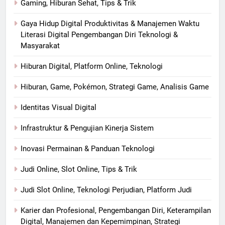
Gaming, Hiburan Sehat, Tips & Trik
Gaya Hidup Digital Produktivitas & Manajemen Waktu
Literasi Digital Pengembangan Diri Teknologi &
Masyarakat
Hiburan Digital, Platform Online, Teknologi
Hiburan, Game, Pokémon, Strategi Game, Analisis Game
Identitas Visual Digital
Infrastruktur & Pengujian Kinerja Sistem
Inovasi Permainan & Panduan Teknologi
Judi Online, Slot Online, Tips & Trik
Judi Slot Online, Teknologi Perjudian, Platform Judi
Karier dan Profesional, Pengembangan Diri, Keterampilan
Digital, Manajemen dan Kepemimpinan, Strategi