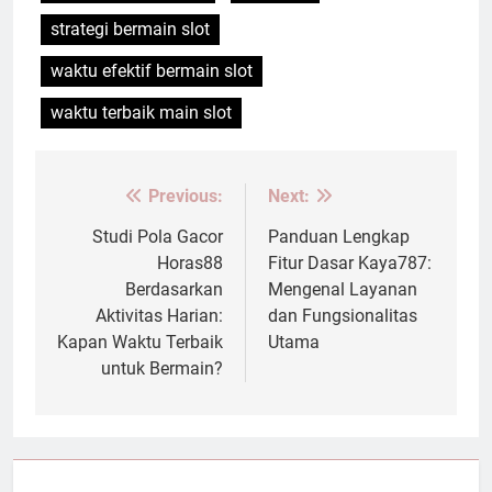
strategi bermain slot
waktu efektif bermain slot
waktu terbaik main slot
Previous:
Next:
Post
navigation
Studi Pola Gacor
Panduan Lengkap
Horas88
Fitur Dasar Kaya787:
Berdasarkan
Mengenal Layanan
Aktivitas Harian:
dan Fungsionalitas
Kapan Waktu Terbaik
Utama
untuk Bermain?