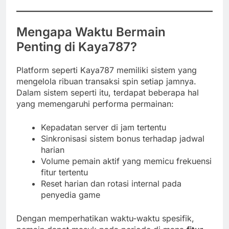
Mengapa Waktu Bermain
Penting di Kaya787?
Platform seperti Kaya787 memiliki sistem yang
mengelola ribuan transaksi spin setiap jamnya.
Dalam sistem seperti itu, terdapat beberapa hal
yang memengaruhi performa permainan:
Kepadatan server di jam tertentu
Sinkronisasi sistem bonus terhadap jadwal
harian
Volume pemain aktif yang memicu frekuensi
fitur tertentu
Reset harian dan rotasi internal pada
penyedia game
Dengan memperhatikan waktu-waktu spesifik,