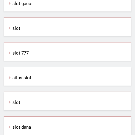
slot gacor
slot
slot 777
situs slot
slot
slot dana