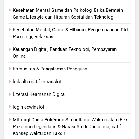
Kesehatan Mental Game dan Psikologi Etika Bermain
Game Lifestyle dan Hiburan Sosial dan Teknologi
Kesehatan Mental, Game & Hiburan, Pengembangan Diri,
Psikologi, Relaksasi
Keuangan Digital, Panduan Teknologi, Pembayaran
Online
Komunitas & Pengalaman Pengguna
link alternatif edwinslot
Literasi Keamanan Digital
login edwinslot
Mitologi Dunia Pokémon Simbolisme Waktu dalam Fiksi
Pokémon Legendaris & Narasi Studi Dunia Imajinatif
Konsep Waktu dan Takdir