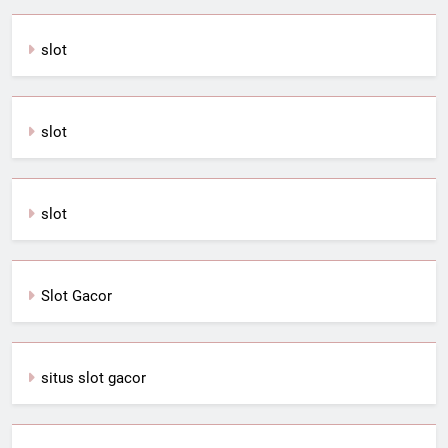
slot
slot
slot
Slot G
a
cor
situs slot gacor