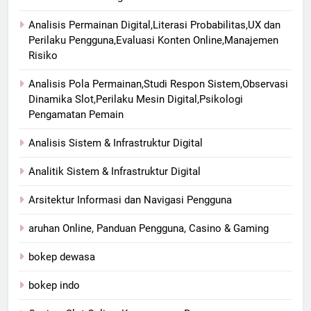
Analisis Permainan Digital,Literasi Probabilitas,UX dan
Perilaku Pengguna,Evaluasi Konten Online,Manajemen
Risiko
Analisis Pola Permainan,Studi Respon Sistem,Observasi
Dinamika Slot,Perilaku Mesin Digital,Psikologi
Pengamatan Pemain
Analisis Sistem & Infrastruktur Digital
Analitik Sistem & Infrastruktur Digital
Arsitektur Informasi dan Navigasi Pengguna
aruhan Online, Panduan Pengguna, Casino & Gaming
bokep dewasa
bokep indo