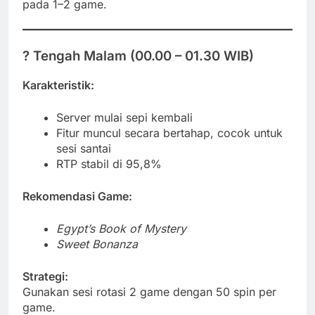
pada 1–2 game.
?
Tengah Malam (00.00 – 01.30 WIB)
Karakteristik:
Server mulai sepi kembali
Fitur muncul secara bertahap, cocok untuk
sesi santai
RTP stabil di 95,8%
Rekomendasi Game:
Egypt’s Book of Mystery
Sweet Bonanza
Strategi:
Gunakan sesi rotasi 2 game dengan 50 spin per
game.