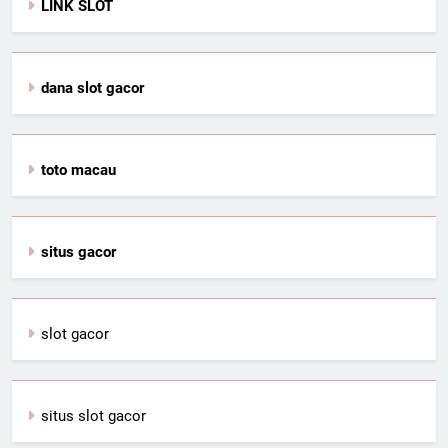
LINK SLOT
dana slot gacor
toto macau
situs gacor
slot gacor
situs slot gacor