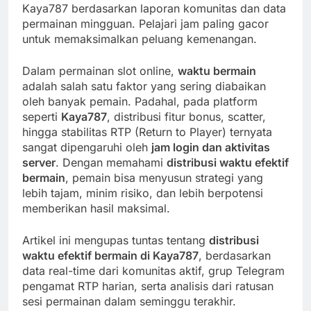
Kaya787 berdasarkan laporan komunitas dan data
permainan mingguan. Pelajari jam paling gacor
untuk memaksimalkan peluang kemenangan.
Dalam permainan slot online,
waktu bermain
adalah salah satu faktor yang sering diabaikan
oleh banyak pemain. Padahal, pada platform
seperti
Kaya787
, distribusi fitur bonus, scatter,
hingga stabilitas RTP (Return to Player) ternyata
sangat dipengaruhi oleh
jam login dan aktivitas
server
. Dengan memahami
distribusi waktu efektif
bermain
, pemain bisa menyusun strategi yang
lebih tajam, minim risiko, dan lebih berpotensi
memberikan hasil maksimal.
Artikel ini mengupas tuntas tentang
distribusi
waktu efektif bermain di Kaya787
, berdasarkan
data real-time dari komunitas aktif, grup Telegram
pengamat RTP harian, serta analisis dari ratusan
sesi permainan dalam seminggu terakhir.