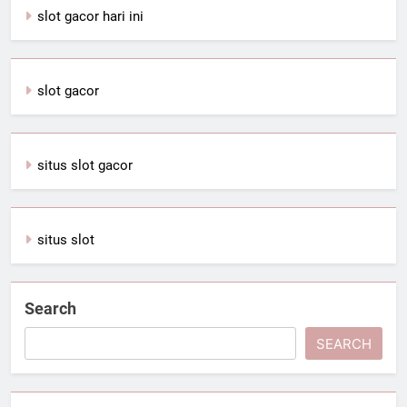
slot gacor hari ini
slot gacor
situs slot gacor
situs slot
Search
SEARCH