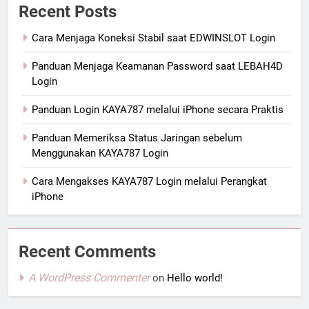
Recent Posts
Cara Menjaga Koneksi Stabil saat EDWINSLOT Login
Panduan Menjaga Keamanan Password saat LEBAH4D
Login
Panduan Login KAYA787 melalui iPhone secara Praktis
Panduan Memeriksa Status Jaringan sebelum
Menggunakan KAYA787 Login
Cara Mengakses KAYA787 Login melalui Perangkat
iPhone
Recent Comments
A WordPress Commenter
on
Hello world!