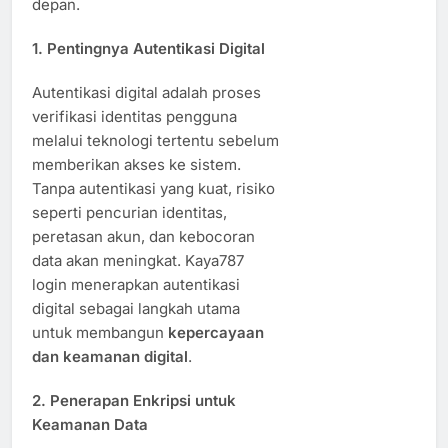
depan.
1. Pentingnya Autentikasi Digital
Autentikasi digital adalah proses
verifikasi identitas pengguna
melalui teknologi tertentu sebelum
memberikan akses ke sistem.
Tanpa autentikasi yang kuat, risiko
seperti pencurian identitas,
peretasan akun, dan kebocoran
data akan meningkat. Kaya787
login menerapkan autentikasi
digital sebagai langkah utama
untuk membangun
kepercayaan
dan keamanan digital
.
2. Penerapan Enkripsi untuk
Keamanan Data