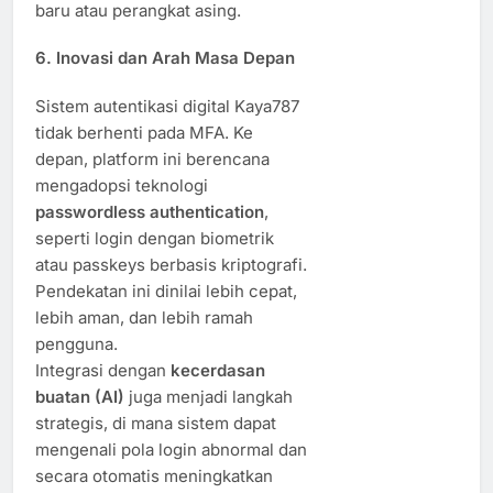
baru atau perangkat asing.
6. Inovasi dan Arah Masa Depan
Sistem autentikasi digital Kaya787
tidak berhenti pada MFA. Ke
depan, platform ini berencana
mengadopsi teknologi
passwordless authentication
,
seperti login dengan biometrik
atau passkeys berbasis kriptografi.
Pendekatan ini dinilai lebih cepat,
lebih aman, dan lebih ramah
pengguna.
Integrasi dengan
kecerdasan
buatan (AI)
juga menjadi langkah
strategis, di mana sistem dapat
mengenali pola login abnormal dan
secara otomatis meningkatkan