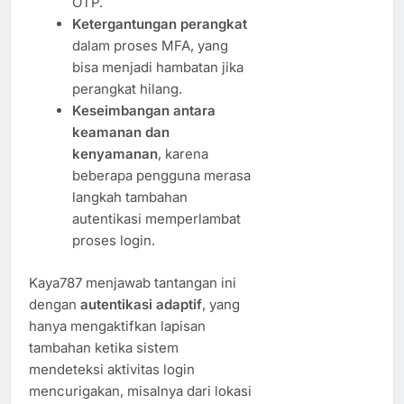
OTP.
Ketergantungan perangkat
dalam proses MFA, yang
bisa menjadi hambatan jika
perangkat hilang.
Keseimbangan antara
keamanan dan
kenyamanan
, karena
beberapa pengguna merasa
langkah tambahan
autentikasi memperlambat
proses login.
Kaya787 menjawab tantangan ini
dengan
autentikasi adaptif
, yang
hanya mengaktifkan lapisan
tambahan ketika sistem
mendeteksi aktivitas login
mencurigakan, misalnya dari lokasi