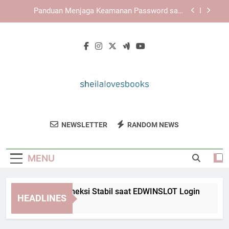
Skip
Panduan Login KAYA787 melalui iPhone secara
to
Praktis
content
Panduan Memeriksa Status Jaringan sebelum
Menggunakan KAYA787 Login
Cara Menjaga Koneksi Stabil saat EDWINSLOT
Login
Panduan Menjaga Keamanan Password saat
LEBAH4D Login
Panduan Login KAYA787 melalui iPhone secara
Praktis
Sheila Loves
Temukan Review Buku Menarik Dan
Panduan Memeriksa Status Jaringan sebelum
NEWSLETTER
RANDOM NEWS
Books
Menggunakan KAYA787 Login
Rekomendasi Bacaan Dari Sheila Loves
Books. Sumber Inspirasi Bagi Para Pecinta
MENU
Buku.
ra Menjaga Koneksi Stabil saat EDWINSLOT Login
Pand
HEADLINES
Weeks Ago
2 Wee