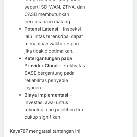
seperti SD-WAN, ZTNA, dan
CASB membutuhkan
perencanaan matang.
Potensi Latensi
– inspeksi
lalu lintas terenkripsi dapat
menambah waktu respon
jika tidak dioptimalkan.
Ketergantungan pada
Provider Cloud
– efektivitas
SASE bergantung pada
reliabilitas penyedia
layanan.
Biaya Implementasi
–
investasi awal untuk
teknologi dan pelatihan tim
cukup signifikan.
Kaya787 mengatasi tantangan ini