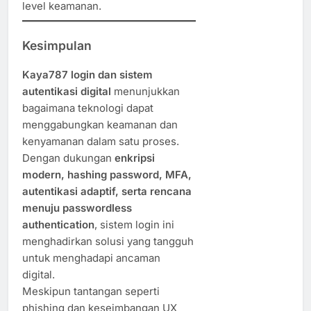
level keamanan.
Kesimpulan
Kaya787 login dan sistem
autentikasi digital
menunjukkan
bagaimana teknologi dapat
menggabungkan keamanan dan
kenyamanan dalam satu proses.
Dengan dukungan
enkripsi
modern, hashing password, MFA,
autentikasi adaptif, serta rencana
menuju passwordless
authentication
, sistem login ini
menghadirkan solusi yang tangguh
untuk menghadapi ancaman
digital.
Meskipun tantangan seperti
phishing dan keseimbangan UX