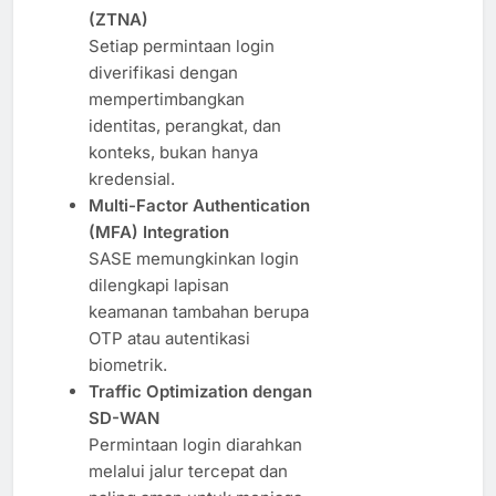
(ZTNA)
Setiap permintaan login
diverifikasi dengan
mempertimbangkan
identitas, perangkat, dan
konteks, bukan hanya
kredensial.
Multi-Factor Authentication
(MFA) Integration
SASE memungkinkan login
dilengkapi lapisan
keamanan tambahan berupa
OTP atau autentikasi
biometrik.
Traffic Optimization dengan
SD-WAN
Permintaan login diarahkan
melalui jalur tercepat dan