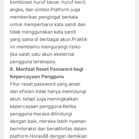
kombinasi huruf besar, huruf kecil,
angka, dan simbol.Platform juga
memberikan pengingat berkala
untuk memperbarui kata sandi dan
tidak menggunakan kata sandi
yang sama di berbagai akun.Praktik
ini membantu mengurangi risiko
jika salah satu akun eksternal
pengguna terekspos.
8. Manfaat Reset Password bagi
Kepercayaan Pengguna
Fitur reset password yang aman
dan efisien tidak hanya melindungi
akun, tetapi juga meningkatkan
kepercayaan pengguna.Ketika
pengguna merasa dilindungi
dengan baik, mereka lebih nyaman
berinteraksi dan beraktivitas dalam
platform.Horas88 dengan demikian