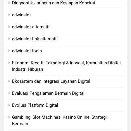
Diagnostik Jaringan dan Kesiapan Koneksi
edwinslot
edwinslot alternatif
edwinslot link alternatif
edwinslot login
Ekonomi Kreatif, Teknologi & Inovasi, Komunitas Digital,
Industri Hiburan
Ekosistem dan Integrasi Layanan Digital
Evaluasi Pengalaman Bermain Digital
Evolusi Platform Digital
Gambling, Slot Machines, Kasino Online, Strategi
Bermain