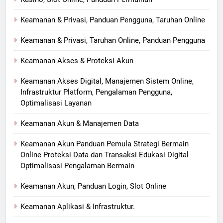
Keamanan & Privasi, Panduan Pengguna, Taruhan Online
Keamanan & Privasi, Taruhan Online, Panduan Pengguna
Keamanan Akses & Proteksi Akun
Keamanan Akses Digital, Manajemen Sistem Online,
Infrastruktur Platform, Pengalaman Pengguna,
Optimalisasi Layanan
Keamanan Akun & Manajemen Data
Keamanan Akun Panduan Pemula Strategi Bermain
Online Proteksi Data dan Transaksi Edukasi Digital
Optimalisasi Pengalaman Bermain
Keamanan Akun, Panduan Login, Slot Online
Keamanan Aplikasi & Infrastruktur.