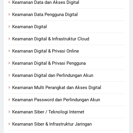
Keamanan Data dan Akses Digital
Keamanan Data Pengguna Digital
Keamanan Digital
Keamanan Digital & Infrastruktur Cloud
Keamanan Digital & Privasi Online
Keamanan Digital & Privasi Pengguna
Keamanan Digital dan Perlindungan Akun
Keamanan Multi Perangkat dan Akses Digital
Keamanan Password dan Perlindungan Akun
Keamanan Siber / Teknologi Internet
Keamanan Siber & Infrastruktur Jaringan