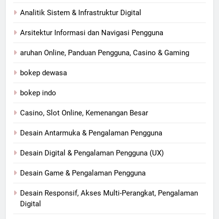
Analitik Sistem & Infrastruktur Digital
Arsitektur Informasi dan Navigasi Pengguna
aruhan Online, Panduan Pengguna, Casino & Gaming
bokep dewasa
bokep indo
Casino, Slot Online, Kemenangan Besar
Desain Antarmuka & Pengalaman Pengguna
Desain Digital & Pengalaman Pengguna (UX)
Desain Game & Pengalaman Pengguna
Desain Responsif, Akses Multi-Perangkat, Pengalaman
Digital