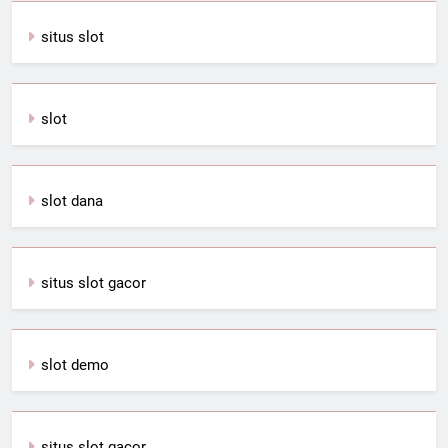
situs slot
slot
slot dana
situs slot gacor
slot demo
situs slot gacor