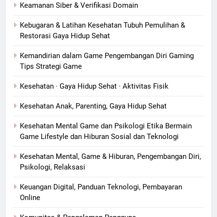
Keamanan Siber & Verifikasi Domain
Kebugaran & Latihan Kesehatan Tubuh Pemulihan &
Restorasi Gaya Hidup Sehat
Kemandirian dalam Game Pengembangan Diri Gaming
Tips Strategi Game
Kesehatan · Gaya Hidup Sehat · Aktivitas Fisik
Kesehatan Anak, Parenting, Gaya Hidup Sehat
Kesehatan Mental Game dan Psikologi Etika Bermain
Game Lifestyle dan Hiburan Sosial dan Teknologi
Kesehatan Mental, Game & Hiburan, Pengembangan Diri,
Psikologi, Relaksasi
Keuangan Digital, Panduan Teknologi, Pembayaran
Online