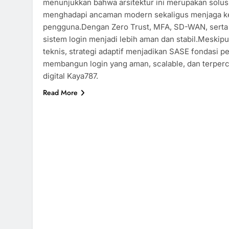
menunjukkan bahwa arsitektur ini merupakan solusi
menghadapi ancaman modern sekaligus menjaga 
pengguna.Dengan Zero Trust, MFA, SD-WAN, serta p
sistem login menjadi lebih aman dan stabil.Meskip
teknis, strategi adaptif menjadikan SASE fondasi p
membangun login yang aman, scalable, dan terperc
digital Kaya787.
Read More