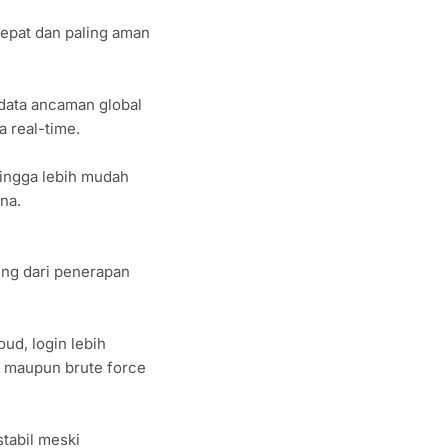
cepat dan paling aman
data ancaman global
 real-time.
hingga lebih mudah
na.
ing dari penerapan
ud, login lebih
g, maupun brute force
tabil meski