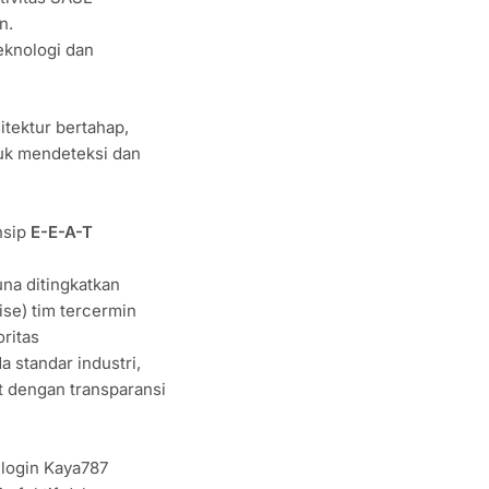
n.
eknologi dan
itektur bertahap,
tuk mendeteksi dan
nsip
E-E-A-T
na ditingkatkan
ise) tim tercermin
oritas
a standar industri,
t dengan transparansi
 login Kaya787