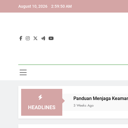
Skip
August 10, 2026
2:59:51 AM
to
content
She
Temukan R
aat EDWINSLOT Login
Panduan Menjaga Keamanan Passw
3 Weeks Ago
HEADLINES