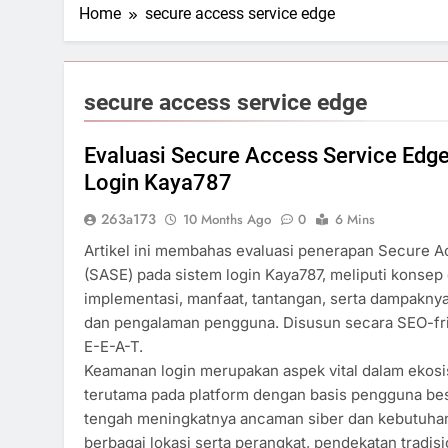
Home
secure access service edge
secure access service edge
Evaluasi Secure Access Service Edg
Login Kaya787
263a173
10 Months Ago
0
6 Mins
Artikel ini membahas evaluasi penerapan Secure 
(SASE) pada sistem login Kaya787, meliputi konsep
implementasi, manfaat, tantangan, serta dampakn
dan pengalaman pengguna. Disusun secara SEO-fri
E-E-A-T.
Keamanan login merupakan aspek vital dalam ekosi
terutama pada platform dengan basis pengguna bes
tengah meningkatnya ancaman siber dan kebutuhan 
berbagai lokasi serta perangkat, pendekatan tradisi