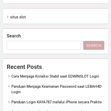
situs slot
Search
SEARCH
Recent Posts
Cara Menjaga Koneksi Stabil saat EDWINSLOT Login
Panduan Menjaga Keamanan Password saat LEBAH4D
Login
Panduan Login KAYA787 melalui iPhone secara Praktis