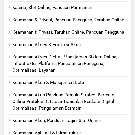
Kasino, Slot Online, Panduan Permainan
Keamanan & Privasi, Panduan Pengguna, Taruhan Online
Keamanan & Privasi, Taruhan Online, Panduan Pengguna
Keamanan Akses & Proteksi Akun
Keamanan Akses Digital, Manajemen Sistem Online,
Infrastruktur Platform, Pengalaman Pengguna,
Optimalisasi Layanan
Keamanan Akun & Manajemen Data
Keamanan Akun Panduan Pemula Strategi Bermain
Online Proteksi Data dan Transaksi Edukasi Digital
Optimalisasi Pengalaman Bermain
Keamanan Akun, Panduan Login, Slot Online
Keamanan Aplikasi & Infrastruktur.