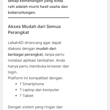
setiap kemenangan yang Anda
raih adalah murni hasil usaha dan
keberuntungan.
Akses Mudah dari Semua
Perangkat
Lebah4D dirancang agar dapat
diakses dengan
mudah dari
berbagai perangkat
, tanpa perlu
instalasi aplikasi tambahan. Anda
hanya perlu membuka browser dan
login.
Platform ini kompatibel dengan:
? Smartphone
? Laptop dan komputer
? Tablet
Dengan sistem yang ringan dan