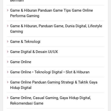
Bermain
Game & Hiburan Panduan Game Tips Game Online
Performa Gaming
Game & Hiburan, Panduan Game, Dunia Digital, Lifestyle
Gaming
Game & Teknologi
Game Digital & Desain UI/UX
Game Online
Game Online • Teknologi Digital • Slot & Hiburan
Game Online Panduan Gaming Strategi & Taktik Gaya
Hidup Digital
Game Online, Casual Gaming, Gaya Hidup Digital,
Rekomendasi Game