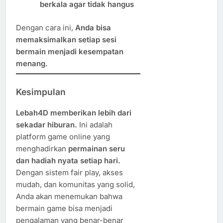
berkala agar tidak hangus
Dengan cara ini,
Anda bisa
memaksimalkan setiap sesi
bermain menjadi kesempatan
menang.
Kesimpulan
Lebah4D memberikan lebih dari
sekadar hiburan.
Ini adalah
platform game online yang
menghadirkan
permainan seru
dan hadiah nyata setiap hari.
Dengan sistem fair play, akses
mudah, dan komunitas yang solid,
Anda akan menemukan bahwa
bermain game bisa menjadi
pengalaman yang benar-benar