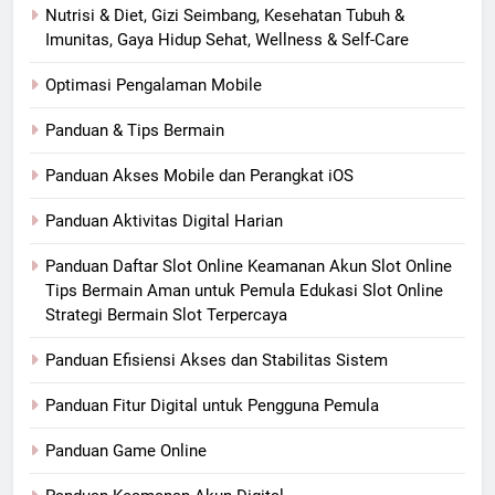
Nutrisi & Diet, Gizi Seimbang, Kesehatan Tubuh &
Imunitas, Gaya Hidup Sehat, Wellness & Self-Care
Optimasi Pengalaman Mobile
Panduan & Tips Bermain
Panduan Akses Mobile dan Perangkat iOS
Panduan Aktivitas Digital Harian
Panduan Daftar Slot Online Keamanan Akun Slot Online
Tips Bermain Aman untuk Pemula Edukasi Slot Online
Strategi Bermain Slot Terpercaya
Panduan Efisiensi Akses dan Stabilitas Sistem
Panduan Fitur Digital untuk Pengguna Pemula
Panduan Game Online