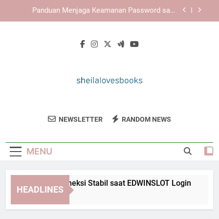
Skip
Panduan Login KAYA787 melalui iPhone secara
to
Praktis
content
Panduan Memeriksa Status Jaringan sebelum
Menggunakan KAYA787 Login
Cara Menjaga Koneksi Stabil saat EDWINSLOT
Login
Panduan Menjaga Keamanan Password saat
LEBAH4D Login
Panduan Login KAYA787 melalui iPhone secara
Praktis
Sheila Loves
Temukan Review Buku Menarik Dan
Panduan Memeriksa Status Jaringan sebelum
NEWSLETTER
RANDOM NEWS
Books
Menggunakan KAYA787 Login
Rekomendasi Bacaan Dari Sheila Loves
Books. Sumber Inspirasi Bagi Para Pecinta
MENU
Buku.
ara Menjaga Koneksi Stabil saat EDWINSLOT Login
Pand
HEADLINES
Weeks Ago
2 Wee