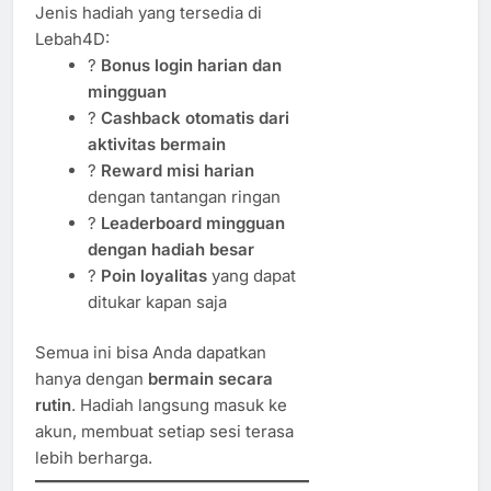
Jenis hadiah yang tersedia di
Lebah4D:
?
Bonus login harian dan
mingguan
?
Cashback otomatis dari
aktivitas bermain
?
Reward misi harian
dengan tantangan ringan
?
Leaderboard mingguan
dengan hadiah besar
?
Poin loyalitas
yang dapat
ditukar kapan saja
Semua ini bisa Anda dapatkan
hanya dengan
bermain secara
rutin
. Hadiah langsung masuk ke
akun, membuat setiap sesi terasa
lebih berharga.