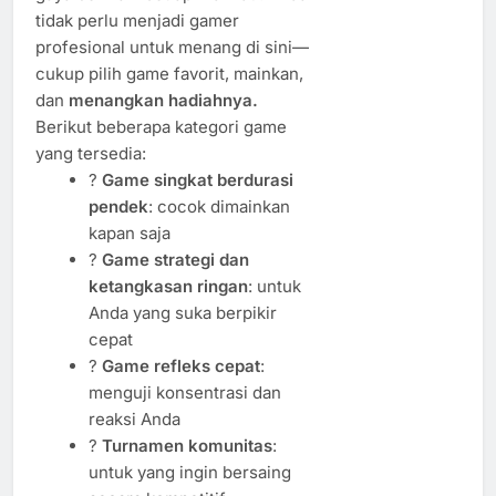
tidak perlu menjadi gamer
profesional untuk menang di sini—
cukup pilih game favorit, mainkan,
dan
menangkan hadiahnya.
Berikut beberapa kategori game
yang tersedia:
?
Game singkat berdurasi
pendek
: cocok dimainkan
kapan saja
?
Game strategi dan
ketangkasan ringan
: untuk
Anda yang suka berpikir
cepat
?
Game refleks cepat
:
menguji konsentrasi dan
reaksi Anda
?
Turnamen komunitas
:
untuk yang ingin bersaing