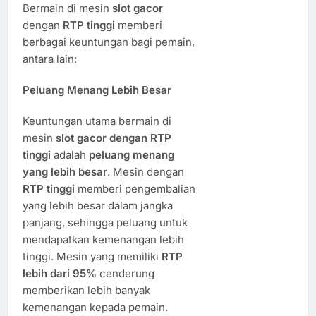
Bermain di mesin
slot gacor
dengan
RTP tinggi
memberi
berbagai keuntungan bagi pemain,
antara lain:
Peluang Menang Lebih Besar
Keuntungan utama bermain di
mesin
slot gacor dengan RTP
tinggi
adalah
peluang menang
yang lebih besar
. Mesin dengan
RTP tinggi
memberi pengembalian
yang lebih besar dalam jangka
panjang, sehingga peluang untuk
mendapatkan kemenangan lebih
tinggi. Mesin yang memiliki
RTP
lebih dari 95%
cenderung
memberikan lebih banyak
kemenangan kepada pemain.