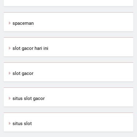
spaceman
slot gacor hari ini
slot gacor
situs slot gacor
situs slot