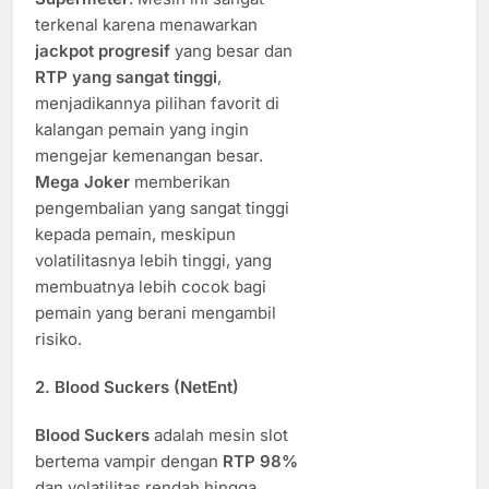
terkenal karena menawarkan
jackpot progresif
yang besar dan
RTP yang sangat tinggi
,
menjadikannya pilihan favorit di
kalangan pemain yang ingin
mengejar kemenangan besar.
Mega Joker
memberikan
pengembalian yang sangat tinggi
kepada pemain, meskipun
volatilitasnya lebih tinggi, yang
membuatnya lebih cocok bagi
pemain yang berani mengambil
risiko.
2. Blood Suckers (NetEnt)
Blood Suckers
adalah mesin slot
bertema vampir dengan
RTP 98%
dan volatilitas rendah hingga