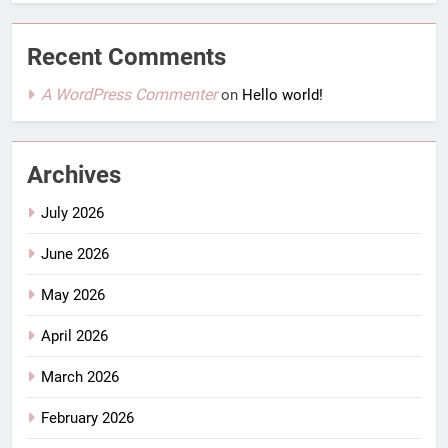
Recent Comments
A WordPress Commenter
on
Hello world!
Archives
July 2026
June 2026
May 2026
April 2026
March 2026
February 2026