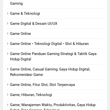
Gaming
Game & Teknologi
Game Digital & Desain UI/UX
Game Online
Game Online • Teknologi Digital • Slot & Hiburan
Game Online Panduan Gaming Strategi & Taktik Gaya
Hidup Digital
Game Online, Casual Gaming, Gaya Hidup Digital,
Rekomendasi Game
Game Online, Fitur Slot, Slot Terpercaya
Game, Hiburan, Teknologi
Game, Manajemen Waktu, Produktivitas, Gaya Hidup