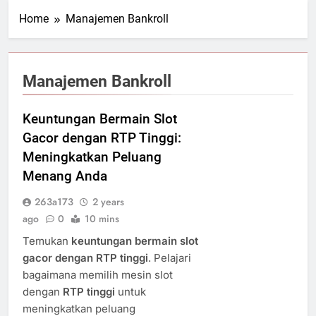
Home
Manajemen Bankroll
Manajemen Bankroll
Keuntungan Bermain Slot
Gacor dengan RTP Tinggi:
Meningkatkan Peluang
Menang Anda
263a173
2 years
ago
0
10 mins
Temukan
keuntungan bermain slot
gacor dengan RTP tinggi
. Pelajari
bagaimana memilih mesin slot
dengan
RTP tinggi
untuk
meningkatkan peluang