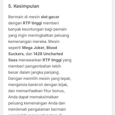
5.
Kesimpulan
Bermain di mesin
slot gacor
dengan
RTP tinggi
memberi
banyak keuntungan bagi pemain
yang ingin meningkatkan peluang
kemenangan mereka. Mesin
seperti
Mega Joker
,
Blood
Suckers
, dan
1429 Uncharted
Seas
menawarkan
RTP tinggi
yang
memberi pengembalian lebih
besar dalam jangka panjang.
Dengan memilih mesin yang tepat,
mengelola bankroll dengan bijak,
dan memanfaatkan fitur bonus,
Anda dapat memaksimalkan
peluang kemenangan Anda dan
menikmati pengalaman bermain