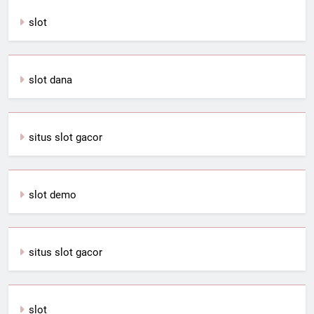
slot
slot dana
situs slot gacor
slot demo
situs slot gacor
slot