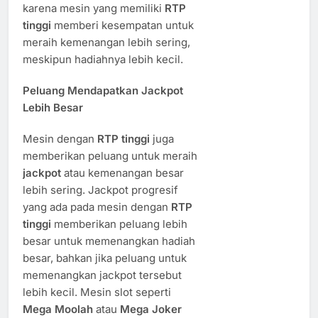
karena mesin yang memiliki
RTP
tinggi
memberi kesempatan untuk
meraih kemenangan lebih sering,
meskipun hadiahnya lebih kecil.
Peluang Mendapatkan Jackpot
Lebih Besar
Mesin dengan
RTP tinggi
juga
memberikan peluang untuk meraih
jackpot
atau kemenangan besar
lebih sering. Jackpot progresif
yang ada pada mesin dengan
RTP
tinggi
memberikan peluang lebih
besar untuk memenangkan hadiah
besar, bahkan jika peluang untuk
memenangkan jackpot tersebut
lebih kecil. Mesin slot seperti
Mega Moolah
atau
Mega Joker