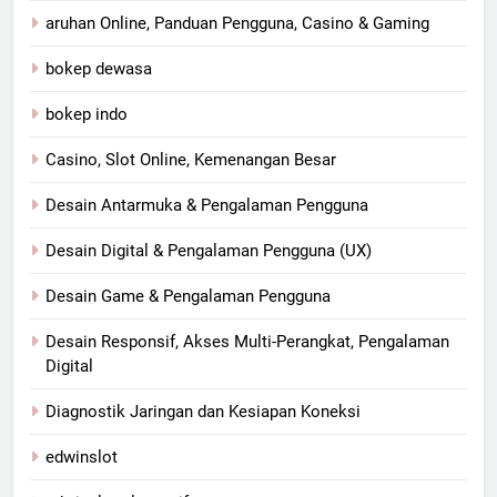
aruhan Online, Panduan Pengguna, Casino & Gaming
bokep dewasa
bokep indo
Casino, Slot Online, Kemenangan Besar
Desain Antarmuka & Pengalaman Pengguna
Desain Digital & Pengalaman Pengguna (UX)
Desain Game & Pengalaman Pengguna
Desain Responsif, Akses Multi-Perangkat, Pengalaman
Digital
Diagnostik Jaringan dan Kesiapan Koneksi
edwinslot