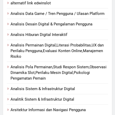
alternatif link edwinslot
Analisis Data Game / Tren Pengguna / Ulasan Platform
Analisis Desain Digital & Pengalaman Pengguna
Analisis Hiburan Digital Interaktif
Analisis Permainan Digital,Literasi Probabilitas,UX dan
Perilaku Pengguna,Evaluasi Konten Online,Manajemen
Risiko
Analisis Pola Permainan,Studi Respon Sistem,Observasi
Dinamika Slot,Perilaku Mesin Digital,Psikologi
Pengamatan Pemain
Analisis Sistem & Infrastruktur Digital
Analitik Sistem & Infrastruktur Digital
Arsitektur Informasi dan Navigasi Pengguna