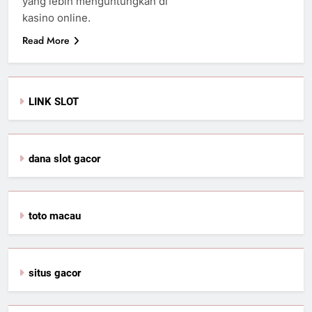
yang lebih menguntungkan di
kasino online.
Read More
LINK SLOT
dana slot gacor
toto macau
situs gacor