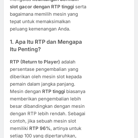
slot gacor dengan RTP tinggi
serta
bagaimana memilih mesin yang
tepat untuk memaksimalkan
peluang kemenangan Anda.
1.
Apa Itu RTP dan Mengapa
Itu Penting?
RTP (Return to Player)
adalah
persentase pengembalian yang
diberikan oleh mesin slot kepada
pemain dalam jangka panjang.
Mesin dengan
RTP tinggi
biasanya
memberikan pengembalian lebih
besar dibandingkan dengan mesin
dengan RTP lebih rendah. Sebagai
contoh, jika sebuah mesin slot
memiliki
RTP 96%
, artinya untuk
setiap 100 yang dipertaruhkan,