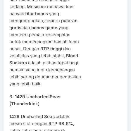
sedang. Mesin ini menawarkan
banyak
fitur bonus
yang
menguntungkan, seperti
putaran
gratis
dan
bonus game
yang
memberi pemain kesempatan
untuk memenangkan hadiah lebih
besar. Dengan
RTP tinggi
dan
volatilitas yang lebih stabil,
Blood
Suckers
adalah pilihan tepat bagi
pemain yang ingin kemenangan
lebih sering dengan pengembalian
yang lebih baik.
3. 1429 Uncharted Seas
(Thunderkick)
1429 Uncharted Seas
adalah
mesin slot dengan
RTP 98.6%
,
salah satu yang tertinggi di