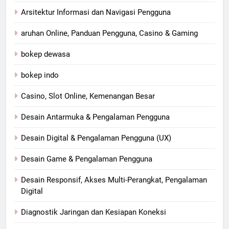
Arsitektur Informasi dan Navigasi Pengguna
aruhan Online, Panduan Pengguna, Casino & Gaming
bokep dewasa
bokep indo
Casino, Slot Online, Kemenangan Besar
Desain Antarmuka & Pengalaman Pengguna
Desain Digital & Pengalaman Pengguna (UX)
Desain Game & Pengalaman Pengguna
Desain Responsif, Akses Multi-Perangkat, Pengalaman
Digital
Diagnostik Jaringan dan Kesiapan Koneksi