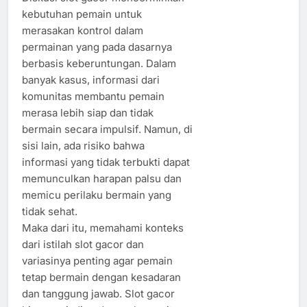
kebutuhan pemain untuk
merasakan kontrol dalam
permainan yang pada dasarnya
berbasis keberuntungan. Dalam
banyak kasus, informasi dari
komunitas membantu pemain
merasa lebih siap dan tidak
bermain secara impulsif. Namun, di
sisi lain, ada risiko bahwa
informasi yang tidak terbukti dapat
memunculkan harapan palsu dan
memicu perilaku bermain yang
tidak sehat.
Maka dari itu, memahami konteks
dari istilah slot gacor dan
variasinya penting agar pemain
tetap bermain dengan kesadaran
dan tanggung jawab. Slot gacor