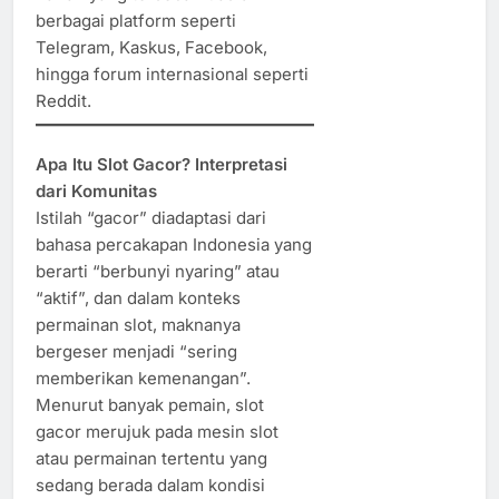
berbagai platform seperti
Telegram, Kaskus, Facebook,
hingga forum internasional seperti
Reddit.
Apa Itu Slot Gacor? Interpretasi
dari Komunitas
Istilah “gacor” diadaptasi dari
bahasa percakapan Indonesia yang
berarti “berbunyi nyaring” atau
“aktif”, dan dalam konteks
permainan slot, maknanya
bergeser menjadi “sering
memberikan kemenangan”.
Menurut banyak pemain, slot
gacor merujuk pada mesin slot
atau permainan tertentu yang
sedang berada dalam kondisi