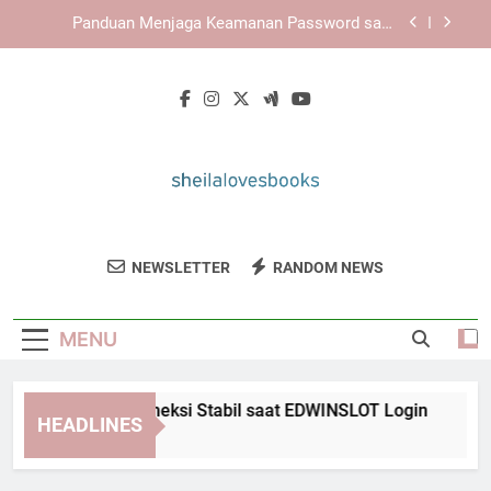
Skip
Panduan Login KAYA787 melalui iPhone secara
to
Praktis
content
Panduan Memeriksa Status Jaringan sebelum
Menggunakan KAYA787 Login
Cara Menjaga Koneksi Stabil saat EDWINSLOT
Login
Panduan Menjaga Keamanan Password saat
LEBAH4D Login
Panduan Login KAYA787 melalui iPhone secara
Praktis
Sheila Loves
Temukan Review Buku Menarik Dan
Panduan Memeriksa Status Jaringan sebelum
NEWSLETTER
RANDOM NEWS
Books
Menggunakan KAYA787 Login
Rekomendasi Bacaan Dari Sheila Loves
Books. Sumber Inspirasi Bagi Para Pecinta
MENU
Buku.
ara Menjaga Koneksi Stabil saat EDWINSLOT Login
Pand
HEADLINES
Weeks Ago
2 Wee