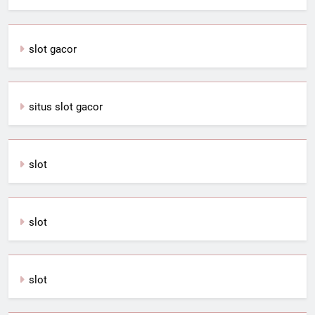
slot gacor
situs slot gacor
slot
slot
slot