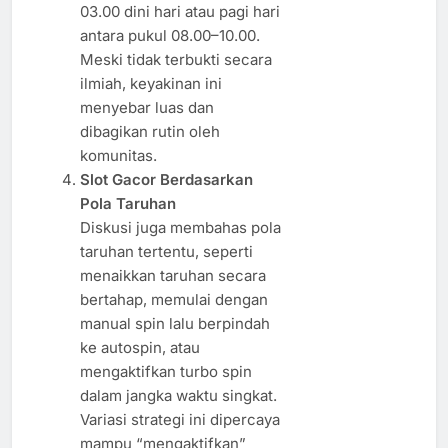
03.00 dini hari atau pagi hari
antara pukul 08.00–10.00.
Meski tidak terbukti secara
ilmiah, keyakinan ini
menyebar luas dan
dibagikan rutin oleh
komunitas.
Slot Gacor Berdasarkan
Pola Taruhan
Diskusi juga membahas pola
taruhan tertentu, seperti
menaikkan taruhan secara
bertahap, memulai dengan
manual spin lalu berpindah
ke autospin, atau
mengaktifkan turbo spin
dalam jangka waktu singkat.
Variasi strategi ini dipercaya
mampu “mengaktifkan”