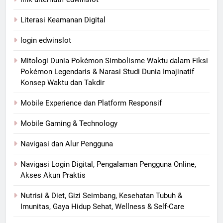
Literasi Keamanan Digital
login edwinslot
Mitologi Dunia Pokémon Simbolisme Waktu dalam Fiksi
Pokémon Legendaris & Narasi Studi Dunia Imajinatif
Konsep Waktu dan Takdir
Mobile Experience dan Platform Responsif
Mobile Gaming & Technology
Navigasi dan Alur Pengguna
Navigasi Login Digital, Pengalaman Pengguna Online,
Akses Akun Praktis
Nutrisi & Diet, Gizi Seimbang, Kesehatan Tubuh &
Imunitas, Gaya Hidup Sehat, Wellness & Self-Care