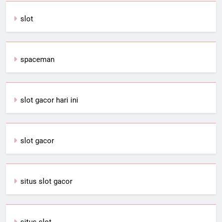
slot
spaceman
slot gacor hari ini
slot gacor
situs slot gacor