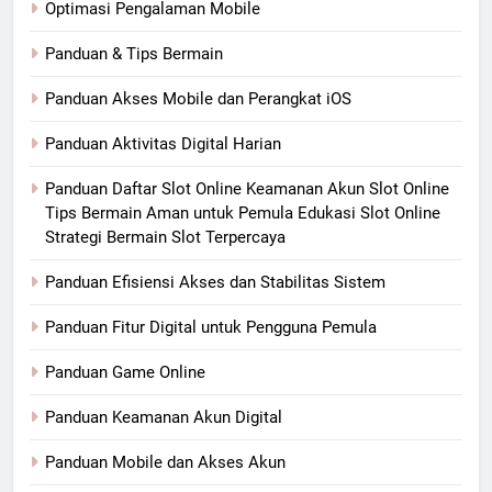
Optimasi Pengalaman Mobile
Panduan & Tips Bermain
Panduan Akses Mobile dan Perangkat iOS
Panduan Aktivitas Digital Harian
Panduan Daftar Slot Online Keamanan Akun Slot Online
Tips Bermain Aman untuk Pemula Edukasi Slot Online
Strategi Bermain Slot Terpercaya
Panduan Efisiensi Akses dan Stabilitas Sistem
Panduan Fitur Digital untuk Pengguna Pemula
Panduan Game Online
Panduan Keamanan Akun Digital
Panduan Mobile dan Akses Akun