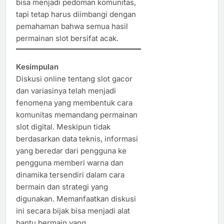
bisa menjadi pedoman komunitas,
tapi tetap harus diimbangi dengan
pemahaman bahwa semua hasil
permainan slot bersifat acak.
Kesimpulan
Diskusi online tentang slot gacor
dan variasinya telah menjadi
fenomena yang membentuk cara
komunitas memandang permainan
slot digital. Meskipun tidak
berdasarkan data teknis, informasi
yang beredar dari pengguna ke
pengguna memberi warna dan
dinamika tersendiri dalam cara
bermain dan strategi yang
digunakan. Memanfaatkan diskusi
ini secara bijak bisa menjadi alat
bantu bermain yang