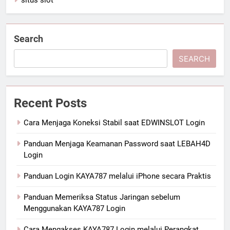
situs slot
Search
SEARCH
Recent Posts
Cara Menjaga Koneksi Stabil saat EDWINSLOT Login
Panduan Menjaga Keamanan Password saat LEBAH4D
Login
Panduan Login KAYA787 melalui iPhone secara Praktis
Panduan Memeriksa Status Jaringan sebelum
Menggunakan KAYA787 Login
Cara Mengakses KAYA787 Login melalui Perangkat