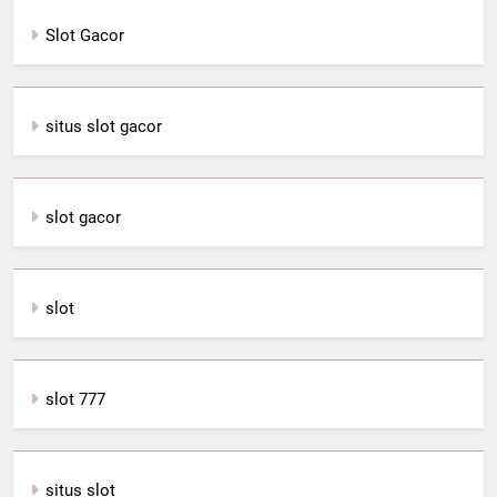
Slot G
a
cor
situs slot gacor
slot gacor
slot
slot 777
situs slot