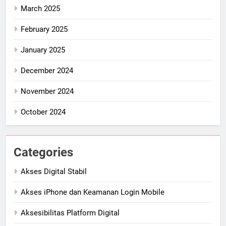
March 2025
February 2025
January 2025
December 2024
November 2024
October 2024
Categories
Akses Digital Stabil
Akses iPhone dan Keamanan Login Mobile
Aksesibilitas Platform Digital