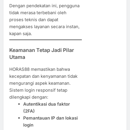
Dengan pendekatan ini, pengguna
tidak merasa terbebani oleh
proses teknis dan dapat
mengakses layanan secara instan,
kapan saja.
Keamanan Tetap Jadi Pilar
Utama
HORAS88 memastikan bahwa
kecepatan dan kenyamanan tidak
mengurangi aspek keamanan.
Sistem login responsif tetap
dilengkapi dengan:
Autentikasi dua faktor
(2FA)
Pemantauan IP dan lokasi
login