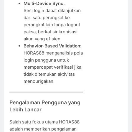
Multi-Device Sync:
Sesi login dapat dilanjutkan
dari satu perangkat ke
perangkat lain tanpa logout
paksa, berkat sinkronisasi
akun yang efisien.
Behavior-Based Validation:
HORAS88 menganalisis pola
login pengguna untuk
mempercepat verifikasi jika
tidak ditemukan aktivitas
mencurigakan.
Pengalaman Pengguna yang
Lebih Lancar
Salah satu fokus utama HORAS88
adalah memberikan pengalaman