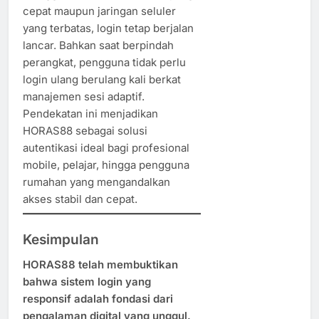
cepat maupun jaringan seluler
yang terbatas, login tetap berjalan
lancar. Bahkan saat berpindah
perangkat, pengguna tidak perlu
login ulang berulang kali berkat
manajemen sesi adaptif.
Pendekatan ini menjadikan
HORAS88 sebagai solusi
autentikasi ideal bagi profesional
mobile, pelajar, hingga pengguna
rumahan yang mengandalkan
akses stabil dan cepat.
Kesimpulan
HORAS88 telah membuktikan
bahwa sistem login yang
responsif adalah fondasi dari
pengalaman digital yang unggul.