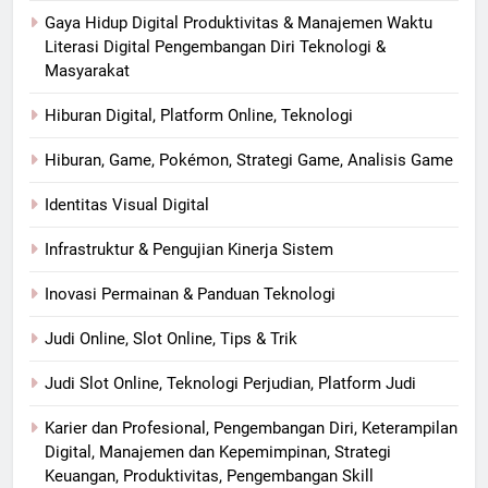
Gaya Hidup Digital Produktivitas & Manajemen Waktu
Literasi Digital Pengembangan Diri Teknologi &
Masyarakat
Hiburan Digital, Platform Online, Teknologi
Hiburan, Game, Pokémon, Strategi Game, Analisis Game
Identitas Visual Digital
Infrastruktur & Pengujian Kinerja Sistem
Inovasi Permainan & Panduan Teknologi
Judi Online, Slot Online, Tips & Trik
Judi Slot Online, Teknologi Perjudian, Platform Judi
Karier dan Profesional, Pengembangan Diri, Keterampilan
Digital, Manajemen dan Kepemimpinan, Strategi
Keuangan, Produktivitas, Pengembangan Skill