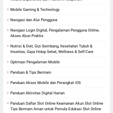
Mobile Gaming & Technology
Navigasi dan Alur Pengguna
Navigasi Login Digital, Pengalaman Pengguna Online,
Akses Akun Praktis
Nutrisi & Diet, Gizi Seimbang, Kesehatan Tubuh &
Imunitas, Gaya Hidup Sehat, Wellness & Self-Care
Optimasi Pengalaman Mobile
Panduan & Tips Bermain
Panduan Akses Mobile dan Perangkat iOS
Panduan Aktivitas Digital Harian
Panduan Daftar Slot Online Keamanan Akun Slot Online
Tips Bermain Aman untuk Pemula Edukasi Slot Online