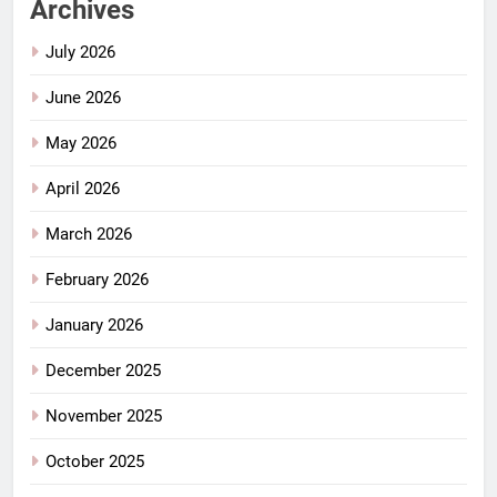
Archives
July 2026
June 2026
May 2026
April 2026
March 2026
February 2026
January 2026
December 2025
November 2025
October 2025