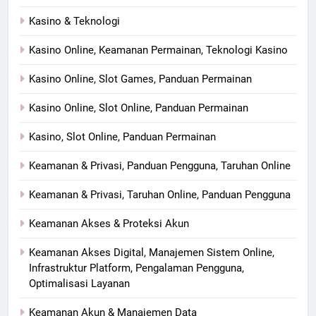
Kasino & Teknologi
Kasino Online, Keamanan Permainan, Teknologi Kasino
Kasino Online, Slot Games, Panduan Permainan
Kasino Online, Slot Online, Panduan Permainan
Kasino, Slot Online, Panduan Permainan
Keamanan & Privasi, Panduan Pengguna, Taruhan Online
Keamanan & Privasi, Taruhan Online, Panduan Pengguna
Keamanan Akses & Proteksi Akun
Keamanan Akses Digital, Manajemen Sistem Online,
Infrastruktur Platform, Pengalaman Pengguna,
Optimalisasi Layanan
Keamanan Akun & Manajemen Data