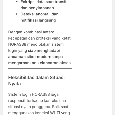
Enkripsi data saat transit
dan penyimpanan
Deteksi anomali dan
notifikasi langsung
Dengan kombinasi antara
kecepatan dan proteksi yang ketat,
HORAS88 menciptakan sistem
login yang
siap menghadapi
ancaman siber modern tanpa
mengorbankan kelancaran akses
.
Fleksibilitas dalam Situasi
Nyata
Sistem login HORAS88 juga
responsif terhadap konteks dan
situasi nyata pengguna. Baik saat
menggunakan koneksi Wi-Fi yang