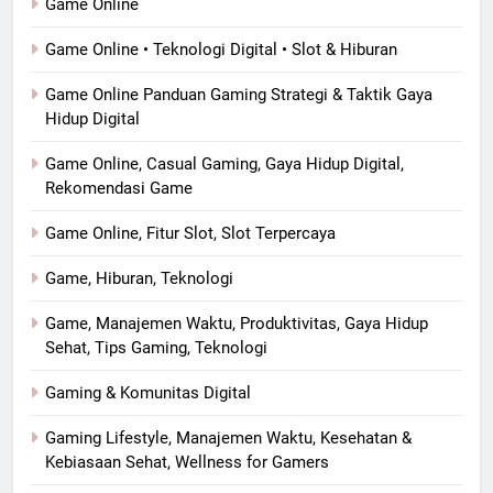
Game Online
Game Online • Teknologi Digital • Slot & Hiburan
Game Online Panduan Gaming Strategi & Taktik Gaya
Hidup Digital
Game Online, Casual Gaming, Gaya Hidup Digital,
Rekomendasi Game
Game Online, Fitur Slot, Slot Terpercaya
Game, Hiburan, Teknologi
Game, Manajemen Waktu, Produktivitas, Gaya Hidup
Sehat, Tips Gaming, Teknologi
Gaming & Komunitas Digital
Gaming Lifestyle, Manajemen Waktu, Kesehatan &
Kebiasaan Sehat, Wellness for Gamers