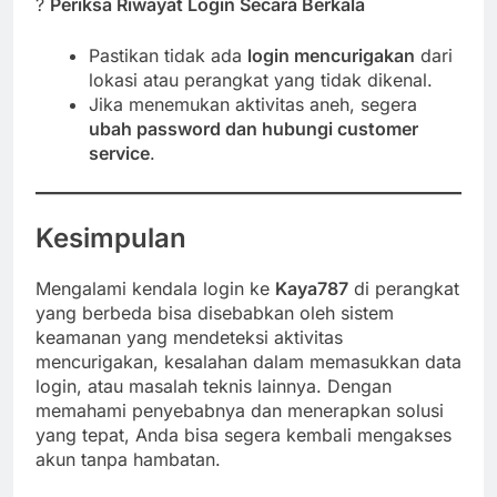
?
Periksa Riwayat Login Secara Berkala
Pastikan tidak ada
login mencurigakan
dari
lokasi atau perangkat yang tidak dikenal.
Jika menemukan aktivitas aneh, segera
ubah password dan hubungi customer
service
.
Kesimpulan
Mengalami kendala login ke
Kaya787
di perangkat
yang berbeda bisa disebabkan oleh sistem
keamanan yang mendeteksi aktivitas
mencurigakan, kesalahan dalam memasukkan data
login, atau masalah teknis lainnya. Dengan
memahami penyebabnya dan menerapkan solusi
yang tepat, Anda bisa segera kembali mengakses
akun tanpa hambatan.