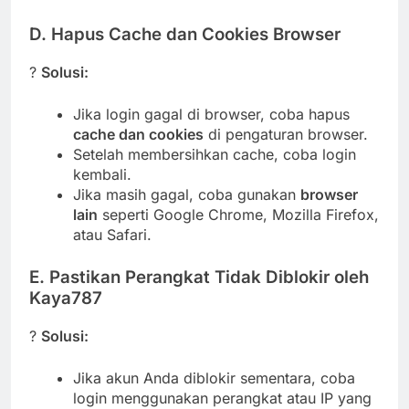
D. Hapus Cache dan Cookies Browser
?
Solusi:
Jika login gagal di browser, coba hapus
cache dan cookies
di pengaturan browser.
Setelah membersihkan cache, coba login
kembali.
Jika masih gagal, coba gunakan
browser
lain
seperti Google Chrome, Mozilla Firefox,
atau Safari.
E. Pastikan Perangkat Tidak Diblokir oleh
Kaya787
?
Solusi:
Jika akun Anda diblokir sementara, coba
login menggunakan perangkat atau IP yang