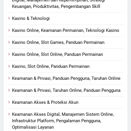
Keuangan, Produktivitas, Pengembangan Skill
Kasino & Teknologi
Kasino Online, Keamanan Permainan, Teknologi Kasino
Kasino Online, Slot Games, Panduan Permainan
Kasino Online, Slot Online, Panduan Permainan
Kasino, Slot Online, Panduan Permainan
Keamanan & Privasi, Panduan Pengguna, Taruhan Online
Keamanan & Privasi, Taruhan Online, Panduan Pengguna
Keamanan Akses & Proteksi Akun
Keamanan Akses Digital, Manajemen Sistem Online,
Infrastruktur Platform, Pengalaman Pengguna,
Optimalisasi Layanan