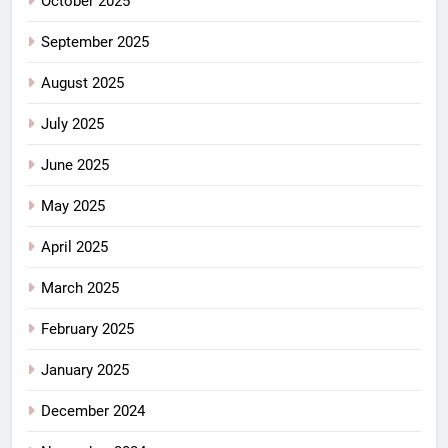
October 2025
September 2025
August 2025
July 2025
June 2025
May 2025
April 2025
March 2025
February 2025
January 2025
December 2024