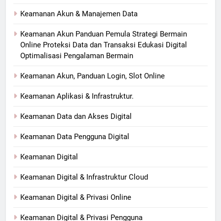
Keamanan Akun & Manajemen Data
Keamanan Akun Panduan Pemula Strategi Bermain
Online Proteksi Data dan Transaksi Edukasi Digital
Optimalisasi Pengalaman Bermain
Keamanan Akun, Panduan Login, Slot Online
Keamanan Aplikasi & Infrastruktur.
Keamanan Data dan Akses Digital
Keamanan Data Pengguna Digital
Keamanan Digital
Keamanan Digital & Infrastruktur Cloud
Keamanan Digital & Privasi Online
Keamanan Digital & Privasi Pengguna