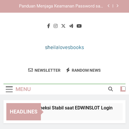
Skip
Panduan Login KAYA787 melalui iPhone secara
to
Praktis
content
Panduan Memeriksa Status Jaringan sebelum
Menggunakan KAYA787 Login
Cara Menjaga Koneksi Stabil saat EDWINSLOT
Login
Panduan Menjaga Keamanan Password saat
LEBAH4D Login
Panduan Login KAYA787 melalui iPhone secara
Praktis
Sheila Loves
Temukan Review Buku Menarik Dan
Panduan Memeriksa Status Jaringan sebelum
NEWSLETTER
RANDOM NEWS
Books
Menggunakan KAYA787 Login
Rekomendasi Bacaan Dari Sheila Loves
Books. Sumber Inspirasi Bagi Para Pecinta
MENU
Buku.
ara Menjaga Koneksi Stabil saat EDWINSLOT Login
Pand
HEADLINES
Weeks Ago
2 Wee