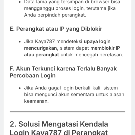
Data lama yang tersimpan di browser bisa
mengganggu proses login, terutama jika
Anda berpindah perangkat.
E. Perangkat atau IP yang Diblokir
Jika Kaya787 mendeteksi
upaya login
mencurigakan
, sistem dapat
memblokir IP
atau perangkat
untuk mencegah peretasan.
F. Akun Terkunci karena Terlalu Banyak
Percobaan Login
Jika Anda gagal login berkali-kali, sistem
bisa mengunci akun sementara untuk alasan
keamanan.
2. Solusi Mengatasi Kendala
Login Kaya787 di Perangkat