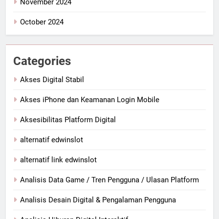
November 2024
October 2024
Categories
Akses Digital Stabil
Akses iPhone dan Keamanan Login Mobile
Aksesibilitas Platform Digital
alternatif edwinslot
alternatif link edwinslot
Analisis Data Game / Tren Pengguna / Ulasan Platform
Analisis Desain Digital & Pengalaman Pengguna