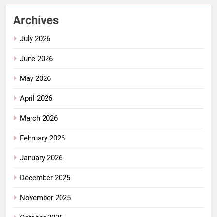
Archives
July 2026
June 2026
May 2026
April 2026
March 2026
February 2026
January 2026
December 2025
November 2025