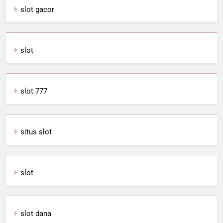
slot gacor
slot
slot 777
situs slot
slot
slot dana