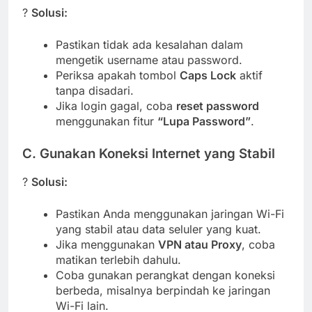
?
Solusi:
Pastikan tidak ada kesalahan dalam
mengetik username atau password.
Periksa apakah tombol
Caps Lock
aktif
tanpa disadari.
Jika login gagal, coba
reset password
menggunakan fitur
“Lupa Password”
.
C. Gunakan Koneksi Internet yang Stabil
?
Solusi:
Pastikan Anda menggunakan jaringan Wi-Fi
yang stabil atau data seluler yang kuat.
Jika menggunakan
VPN atau Proxy
, coba
matikan terlebih dahulu.
Coba gunakan perangkat dengan koneksi
berbeda, misalnya berpindah ke jaringan
Wi-Fi lain.