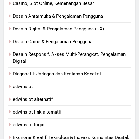
Casino, Slot Online, Kemenangan Besar
Desain Antarmuka & Pengalaman Pengguna
Desain Digital & Pengalaman Pengguna (UX)
Desain Game & Pengalaman Pengguna
Desain Responsif, Akses Multi-Perangkat, Pengalaman
Digital
Diagnostik Jaringan dan Kesiapan Koneksi
edwinslot
edwinslot alternatif
edwinslot link alternatif
edwinslot login
Ekonomi Kreatif, Teknologi & Inovasi, Komunitas Digital,