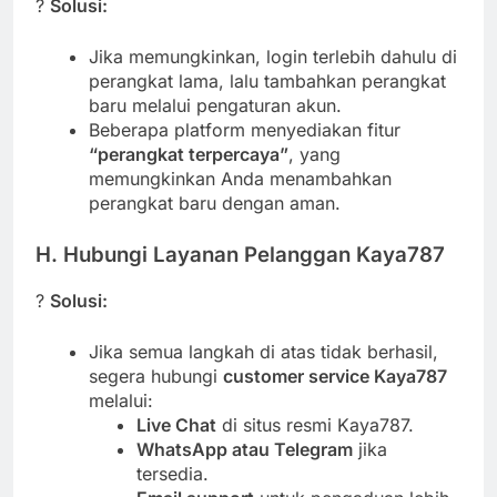
?
Solusi:
Jika memungkinkan, login terlebih dahulu di
perangkat lama, lalu tambahkan perangkat
baru melalui pengaturan akun.
Beberapa platform menyediakan fitur
“perangkat terpercaya”
, yang
memungkinkan Anda menambahkan
perangkat baru dengan aman.
H. Hubungi Layanan Pelanggan Kaya787
?
Solusi:
Jika semua langkah di atas tidak berhasil,
segera hubungi
customer service Kaya787
melalui:
Live Chat
di situs resmi Kaya787.
WhatsApp atau Telegram
jika
tersedia.