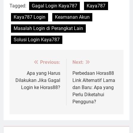
Tagged:
Gagal Login Kaya787
Kaya787
Kaya787 Login
Keamanan Akun
Masalah Login di Perangkat Lain
Solusi Login Kaya787
Previous:
Next:
Post
navigation
Apa yang Harus
Perbedaan Horas88
Dilakukan Jika Gagal
Link Alternatif Lama
Login ke Horas88?
dan Baru: Apa yang
Perlu Diketahui
Pengguna?